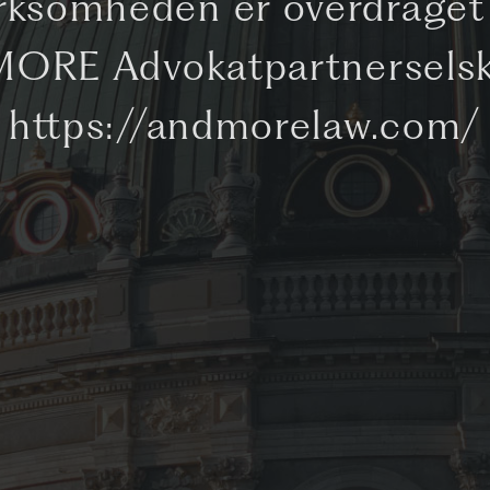
rksomheden er overdraget 
ORE Advokatpartnersels
https://andmorelaw.com/