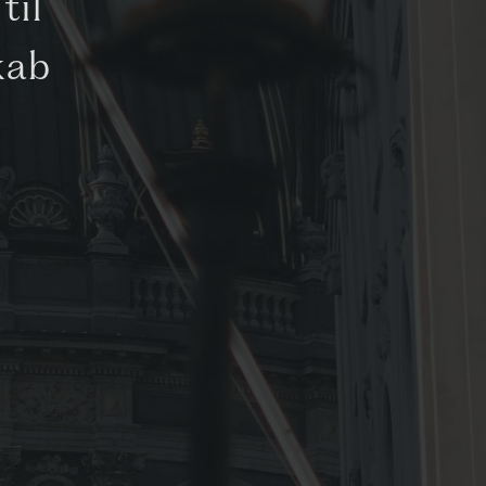
til
kab