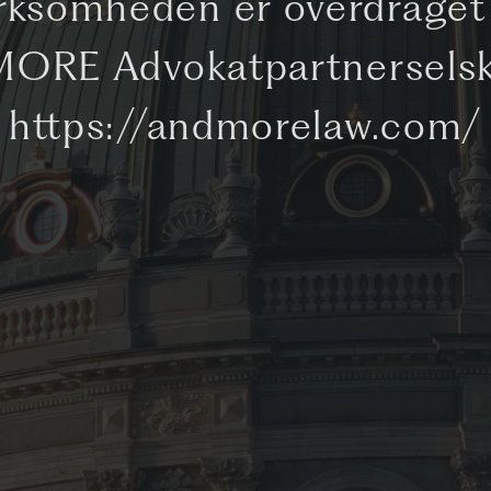
rksomheden er overdraget 
ORE Advokatpartnersels
https://andmorelaw.com/