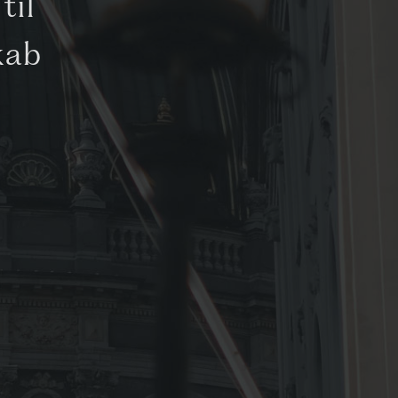
til
kab