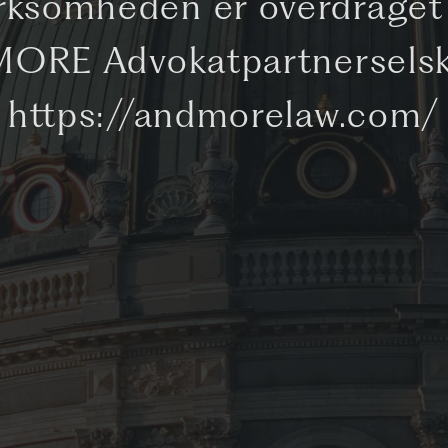
rksomheden er overdraget 
ORE Advokatpartnersels
https://andmorelaw.com/