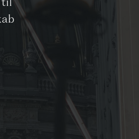
til
kab